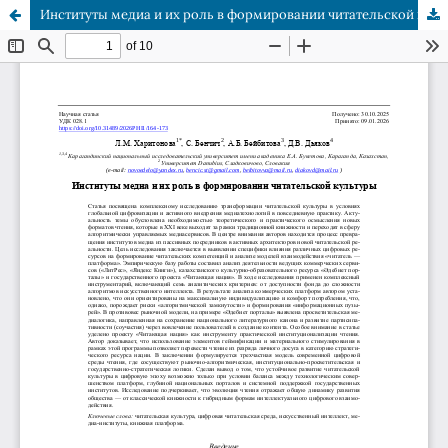
Институты медиа и их роль в формировании читательской культуры